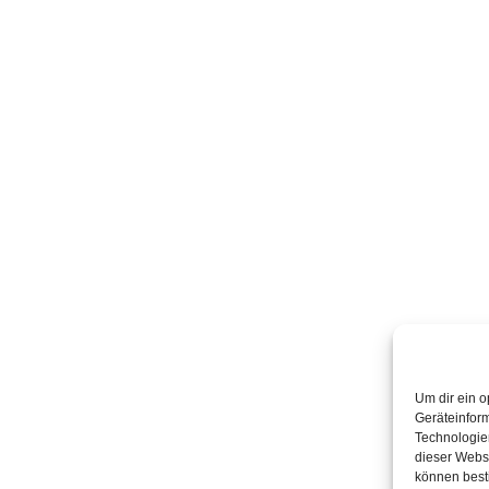
Um dir ein o
Geräteinfor
Technologien
dieser Websi
können best